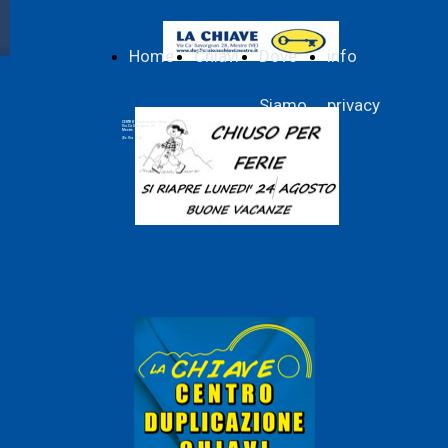
Home
Chiavi
Dove
info
Siamo
privacy
CENTRO Duplicazione Chiavi
Via Cà Savorgnan, 28
Mestre
(Ex Via Olivi)